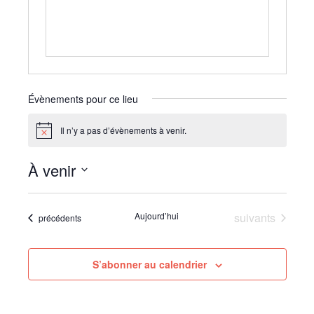
e
Évènements pour ce lieu
Il n’y a pas d’évènements à venir.
N
o
t
À venir
i
c
S
e
é
Évènements
Aujourd’hui
suivants
Évènements
précédents
l
e
c
S’abonner au calendrier
t
i
o