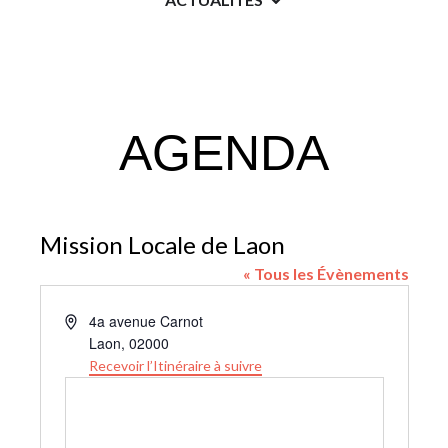
AGENDA
Mission Locale de Laon
« Tous les Évènements
A
4a avenue Carnot
d
Laon
,
02000
r
Recevoir l’Itinéraire à suivre
e
s
s