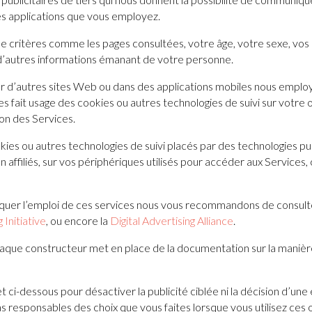
es applications que vous employez.
de critères comme les pages consultées, votre âge, votre sexe, vo
t d’autres informations émanant de votre personne.
sur d’autres sites Web ou dans des applications mobiles nous employ
 fait usage des cookies ou autres technologies de suivi sur votre 
ion des Services.
es ou autres technologies de suivi placés par des technologies publ
 non affiliés, sur vos périphériques utilisés pour accéder aux Services
uer l’emploi de ces services nous vous recommandons de consulte
Initiative
, ou encore la
Digital Advertising Alliance
.
haque constructeur met en place de la documentation sur la maniè
 et ci-dessous pour désactiver la publicité ciblée ni la décision d’u
responsables des choix que vous faites lorsque vous utilisez ces op