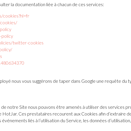
sulter la documentation liée à chacun de ces services:
s/cookies?hl=fr
/cookies/
policy
-policy
olicies/twitter-cookies
olicy/
es
41480634370
mployé nous vous suggérons de taper dans Google une requête du ty
tion de notre Site nous pouvons être amenés à utiliser des services p
 HotJar. Ces prestataires recourent aux Cookies afin d’extraire des
s événements liés à l’utilisation du Service, les données d’utilisatio