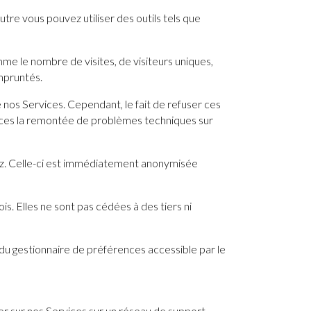
tre vous pouvez utiliser des outils tels que
e le nombre de visites, de visiteurs uniques,
empruntés.
e nos Services. Cependant, le fait de refuser ces
caces la remontée de problèmes techniques sur
tez. Celle-ci est immédiatement anonymisée
s. Elles ne sont pas cédées à des tiers ni
 du gestionnaire de préférences accessible par le
uer sur nos Services sur un réseau de support