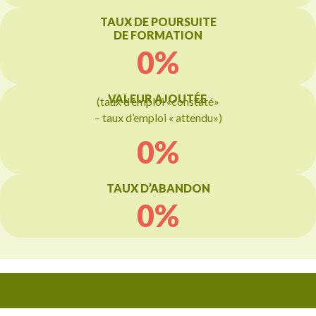
TAUX DE POURSUITE
DE FORMATION
0
%
VALEUR AJOUTÉE
(taux d’emploi «constaté»
– taux d’emploi « attendu»)
0
%
TAUX D’ABANDON
0
%