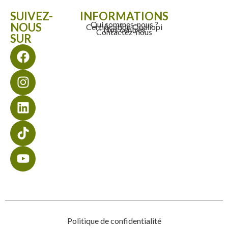
SUIVEZ-
INFORMATIONS
Qui sommes-nous ?
NOUS
Certification Qualiopi
Nos centres
Contactez-nous
SUR
Politique de confidentialité